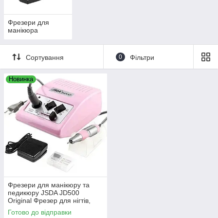
Фрезери для
манікюра
Сортування
0
Фільтри
Новинка
Фрезери для манікюру та
педикюру JSDA JD500
Original Фрезер для нігтів,
Фрезер манікюрний
Готово до відправки