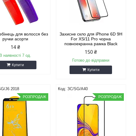
ебінець для волосся без
Захисне скло для iPhone 6D 9H
ручки асорти
For XS/11 Pro чорна
повноекранна рамка Black
14 ₴
150 ₴
В наявності 7 од.
Готово до відправки
Купити
Купити
SG/J6 2018
ЗС/SG/A40
РОЗПРОДАЖ
РОЗПРОДАЖ