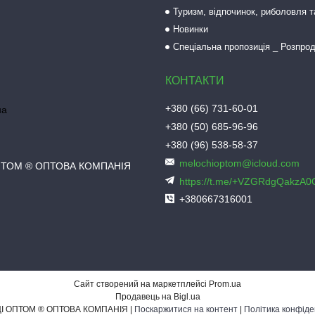
Туризм, відпочинок, риболовля 
Новинки
Спеціальна пропозиція _ Розпро
+380 (66) 731-60-01
на
+380 (50) 685-96-96
+380 (96) 538-58-37
melochioptom@icloud.com
ПТОМ ® ОПТОВА КОМПАНІЯ
https://t.me/+VZGRdgQakzA
+380667316001
Сайт створений на маркетплейсі
Prom.ua
Продавець на Bigl.ua
ДРІБНИЦІ ОПТОМ ® ОПТОВА КОМПАНІЯ |
Поскаржитися на контент
|
Політика конфіде