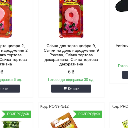
орта цифра 2,
Свічка для торта цифра 9,
Устілк
ь народження 2
Свічки на день народження 9
ічка тортова
Рожева, Свічка тортова
Свічка тортова
декоративна, Свічка тортова
ативна
декоративна
Готов
 ₴
6 ₴
дправки 6 од.
Готово до відправки 30 од.
упити
Купити
PONY-№12
PRO
РОЗПРОДАЖ
РОЗПРОДАЖ