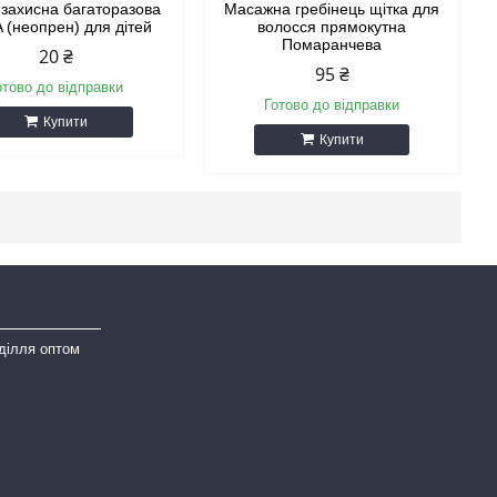
захисна багаторазова
Масажна гребінець щітка для
 (неопрен) для дітей
волосся прямокутна
Помаранчева
20 ₴
95 ₴
отово до відправки
Готово до відправки
Купити
Купити
ділля оптом