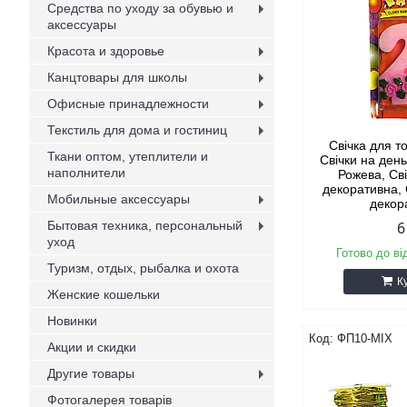
Средства по уходу за обувью и
аксессуары
Красота и здоровье
Канцтовары для школы
Офисные принадлежности
Текстиль для дома и гостиниц
Свічка для т
Ткани оптом, утеплители и
Свічки на ден
наполнители
Рожева, Св
декоративна, 
Мобильные аксессуары
декор
Бытовая техника, персональный
6
уход
Готово до ві
Туризм, отдых, рыбалка и охота
К
Женские кошельки
Новинки
ФП10-MIX
Акции и скидки
Другие товары
Фотогалерея товарів