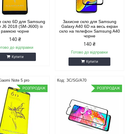
е скло 6D для Samsung
Захисне скло для Samsung
 J6 2018 (SM-J600) із
Galaxy A40 6D на весь екран
рамкою чорне
скло на телефон Samsung A40
чорне
140 ₴
140 ₴
отово до відправки
Готово до відправки
Купити
Купити
iaomi Note 5 pro
ЗС/SG/A70
РОЗПРОДАЖ
РОЗПРОДАЖ