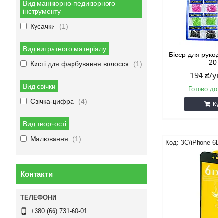
Вид манікюрно-педикюрного
інструменту
Кусачки
1
Вид витратного матеріалу
Бісер для руко
20
Кисті для фарбування волосся
1
194 ₴/
Вид свічки
Готово до
Свічка-цифра
4
К
Вид творчості
Малювання
1
ЗС/iPhone 6
Контакти
+380 (66) 731-60-01