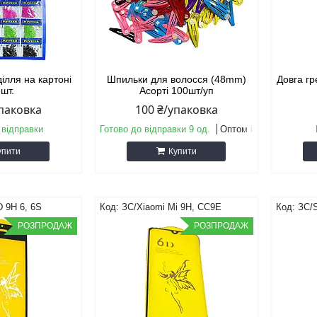
ділля на картоні
Шпильки для волосся (48mm)
Довга гр
 шт.
Асорті 100шт/уп
упаковка
100 ₴/упаковка
 відправки
Готово до відправки 9 од.
Оптом і в роздріб
упити
Купити
D 9H 6, 6S
ЗС/Xiaomi Mi 9H, CC9E
ЗС/
РОЗПРОДАЖ
РОЗПРОДАЖ