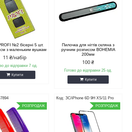
PROFI №2 бісерні 5 шт.
Пилочка для нігтів скляна з
9 см з маленьким вушкам
ручним розписом BOHEMIA
200мм
11 ₴/набір
100 ₴
во до відправки 7 од.
Готово до відправки 25 од.
Купити
Купити
87894
ЗС/iPhone 6D 9H XS/11 Pro
РОЗПРОДАЖ
РОЗПРОДАЖ