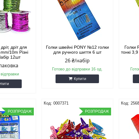
дріт, дріт для
Голки швейні PONY №12 голки
Голки 
4mm/10m Різні
для ручного шиття 6 шт
тонкі 3,
Набір 12шт
26 ₴/набір
упаковка
Готово до відправки 16 од.
Гото
 відправки
Купити
упити
0007371
256
РОЗПРОДАЖ
РОЗПРОДАЖ