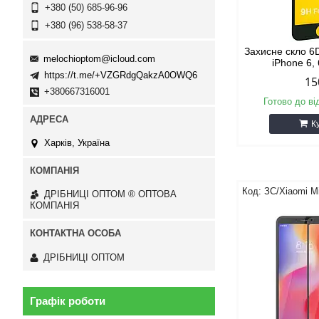
+380 (50) 685-96-96
+380 (96) 538-58-37
Захисне скло 6
melochioptom@icloud.com
iPhone 6,
https://t.me/+VZGRdgQakzA0OWQ6
15
+380667316001
Готово до ві
К
Харків, Україна
ЗС/Xiaomi M
ДРІБНИЦІ ОПТОМ ® ОПТОВА
КОМПАНІЯ
ДРІБНИЦІ ОПТОМ
Графік роботи