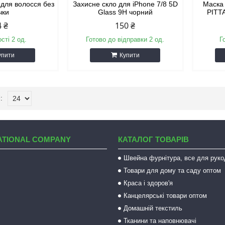
 для волосся без
Захисне скло для iPhone 7/8 5D
Маска 
чки
Glass 9H чорний
PITTA
4 ₴
150 ₴
сті 2 од.
Готово до відправки 2 од.
Г
упити
Купити
ATIONAL COMPANY
КАТАЛОГ ТОВАРІВ
Швейна фурнітура, все для руко
Товари для дому та саду оптом
Краса і здоров'я
Канцелярські товари оптом
Домашній текстиль
Тканини та наповнювачі