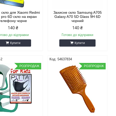
 скло для Xiaomi Redmi
Захисне скло Samsung A705
 pro 6D скло на екран
Galaxy A70 5D Glass 9H 6D
телефону чорне
чорний
140 ₴
140 ₴
отово до відправки
Готово до відправки
Купити
Купити
-2
54637834
РОЗПРОДАЖ
РОЗПРОДАЖ