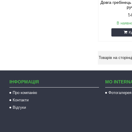
Довга гребінець
ру
1
В наявно
К
ІНФОРМАЦІЯ
MO INTERN
Про компанію
Фотогалерея
Контакти
Відгуки