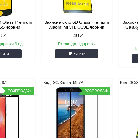
D Glass Premium
Захисне скло 6D Glass Premium
Захисн
 6S чорний
Xiaomi Mi 9H, CC9E чорний
Galaxy
0 ₴
140 ₴
дправки 3 од.
Готово до відправки
Г
упити
Купити
i 6A
ЗС/Xiaomi Mi 7A
ЗС/X
РОЗПРОДАЖ
РОЗПРОДАЖ