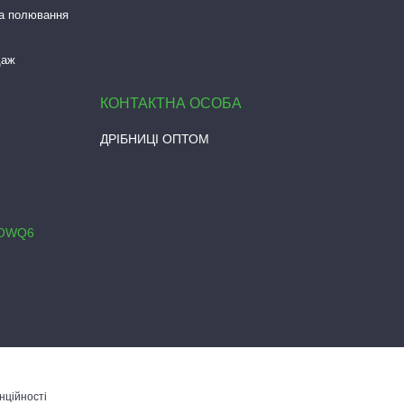
та полювання
даж
ДРІБНИЦІ ОПТОМ
0OWQ6
нційності