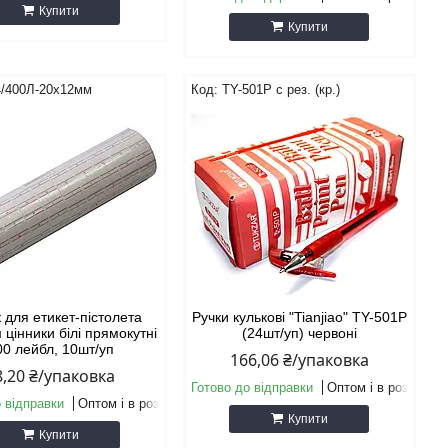
Купити
Купити
4/400Л-20х12мм
TY-501Р с рез. (кр.)
 для етикет-пістолета
Ручки кулькові "Tianjiao" TY-501P
цінники білі прямокутні
(24шт/уп) червоні
00 лейбл, 10шт/уп
166,06 ₴/упаковка
8,20 ₴/упаковка
Готово до відправки
Оптом і в роздріб
 відправки
Оптом і в роздріб
Купити
Купити