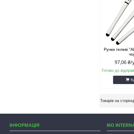
Ручки гелеві "
чо
97,06 ₴
Готово до відпра
К
ІНФОРМАЦІЯ
MO INTERN