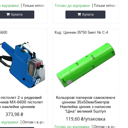
о відправки
Тільки оптом
Готово до відправки
Тільки оптом
Купити
Купити
6600
Ценник-35*50 5мет № C-4
-пістолет 2-х рядковий
Кольорові паперові самоклеючі
ників МХ-6600 пістолет
цінники 35х50мм/5метрів
 наклейки цінників
Наклейка цінник з написом
"Ціна" великий 5шт/уп
373,98 ₴
119,60 ₴/упаковка
 відправки
Оптом і в роздріб
Готово до відправки
Оптом і в роздріб