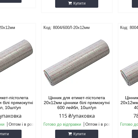
Купити
-20х12мм
8004/600Л-20х12мм
800
икет-пістолета
Цінник для етикет-пістолета
Цінник
 білі прямокутні
20х12мм цінники білі прямокутні
20х12мм 
л, 10шт/уп
600 лейбл, 10шт/уп
4
/упаковка
115 ₴/упаковка
7
вки
Оптом і в роздріб
Готово до відправки
Оптом і в роздріб
Готово до
упити
Купити