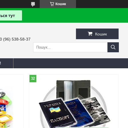
Кошик
Кошик
0 (96) 538-58-37
И
32