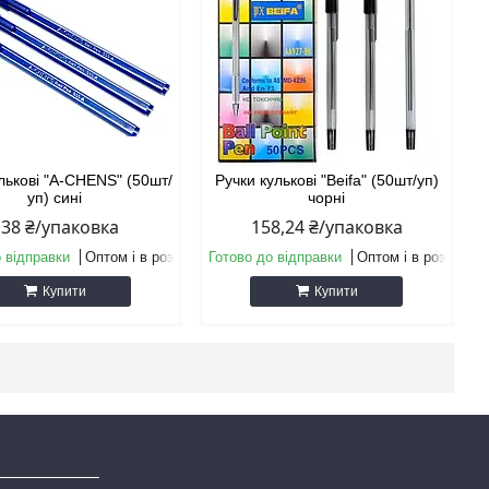
лькові "A-CHENS" (50шт/
Ручки кулькові "Beifa" (50шт/уп)
уп) сині
чорні
138 ₴/упаковка
158,24 ₴/упаковка
 відправки
Оптом і в роздріб
Готово до відправки
Оптом і в роздріб
Купити
Купити