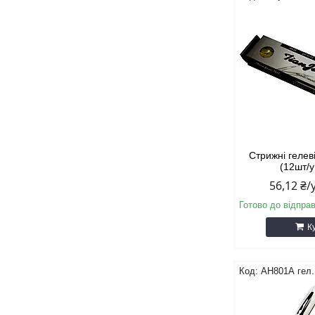
Стрижні гелеві
(12шт/у
56,12 ₴
Готово до відпра
К
АН801А гел.