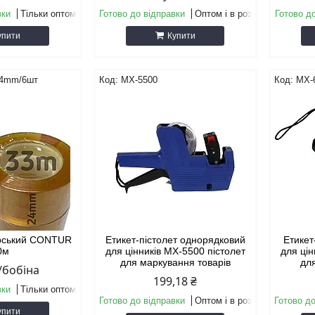
вки
Тільки оптом
Готово до відправки
Оптом і в роздріб
Готово д
упити
Купити
24mm/6шт
МХ-5500
МХ-
ярський CONTUR
Етикет-пістолет однорядковий
Етикет
0м
для цінників MX-5500 пістолет
для цін
для маркування товарів
для
₴/бобіна
199,18 ₴
вки
Тільки оптом
Готово до відправки
Оптом і в роздріб
Готово до
упити