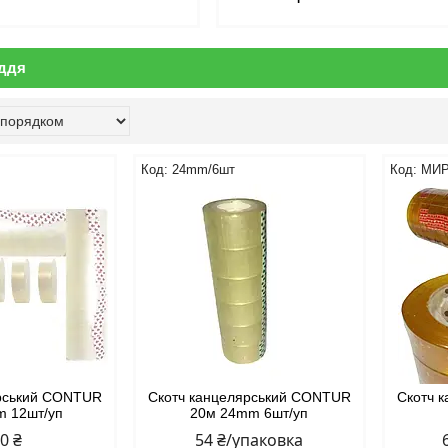
ддя
24mm/6шт
МИР
ярський CONTUR
Скотч канцелярський CONTUR
Скотч 
m 12шт/уп
20м 24mm 6шт/уп
60 ₴
54 ₴/упаковка