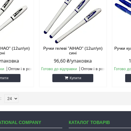
AIHAO" (12шт/уп)
Ручки гелеві "AIHAO" (12шт/уп)
Ручки ку
рні
сині
/упаковка
96,60 ₴/упаковка
вки
Оптом і в роздріб
Готово до відправки
Оптом і в роздріб
Готово до
упити
Купити
ATIONAL COMPANY
КАТАЛОГ ТОВАРІВ