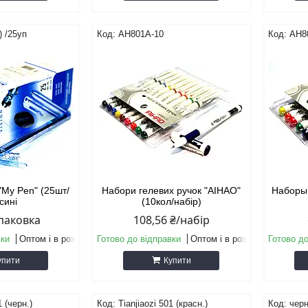
) /25уп
АН801А-10
АН8
 "My Pen" (25шт/
Набори гелевих ручок "AIHAO"
Наборы 
 сині
(10кол/набір)
упаковка
108,56 ₴/набір
вки
Оптом і в роздріб
Готово до відправки
Оптом і в роздріб
Готово до
упити
Купити
1 (черн.)
Tianjiaozi 501 (красн.)
черн