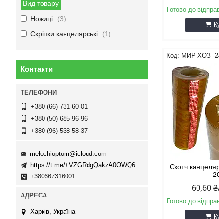
Вид товару
Готово до відпра
Ножиці
3
К
Скріпки канцелярські
1
МИР ХОЗ -
Контакти
+380 (66) 731-60-01
+380 (50) 685-96-96
+380 (96) 538-58-37
melochioptom@icloud.com
https://t.me/+VZGRdgQakzA0OWQ6
Скотч канцел
2
+380667316001
60,60 
Готово до відпра
Харків, Україна
К