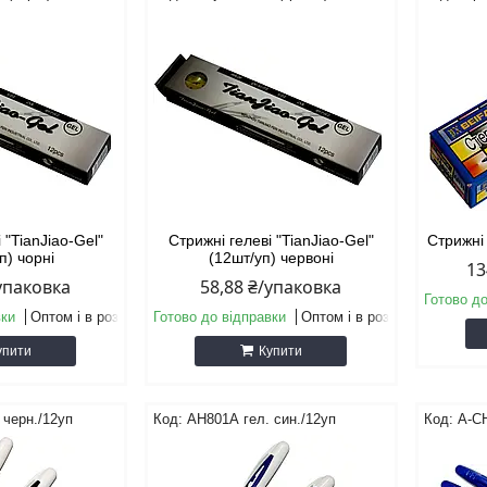
 "TianJiao-Gel"
Стрижні гелеві "TianJiao-Gel"
Стрижні 
п) чорні
(12шт/уп) червоні
13
/упаковка
58,88 ₴/упаковка
Готово до
вки
Оптом і в роздріб
Готово до відправки
Оптом і в роздріб
упити
Купити
 черн./12уп
АН801А гел. син./12уп
A-C