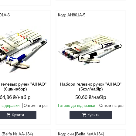
01А-6
АН801А-5
гелевых ручек "AIHAO"
Набори гелевих ручок "AIHAO"
(6цв/набор)
(5кол/набір)
64,86 ₴/набір
50,60 ₴/набір
 відправки
Оптом і в роздріб
Готово до відправки
Оптом і в роздріб
Купити
Купити
.(Beifa № АА-134)
син.[Beifa №АА134]