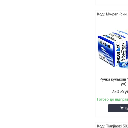
My-pen (син.
Ручки кулькові
уп)
230 ₴/
Готово до відпра
К
Tianjiaozi 50