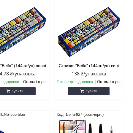
"Beifa" (144шт/уп) чорні
Стрижні "Beifa" (144шт/уп) сині
4,78 ₴/упаковка
138 ₴/упаковка
 відправки
Оптом і в роздріб
Готово до відправки
Оптом і в роздріб
Купити
Купити
HENS-555-blue
Beifa-927 (ориг.черн.)