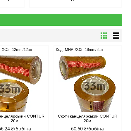
 ХОЗ -12mm/12шт
МИР ХОЗ -18mm/8шт
канцелярський CONTUR
Скотч канцелярський CONTUR
20м
20м
66,24 ₴/бобіна
60,60 ₴/бобіна