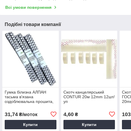
Всі умови повернення
Подібні товари компанії
Гумка білизна АЛПАН
Скотч канцелярський
Скот
тасьма в'язана
CONTUR 20м 12mm 12шт/
ГОС
оздоблювальна прошита,
уп
20m
гумка (трусова), 20шт/уп,
3 м/10 мм
31,74
4,60
103
₴/моток
₴
Купити
Купити