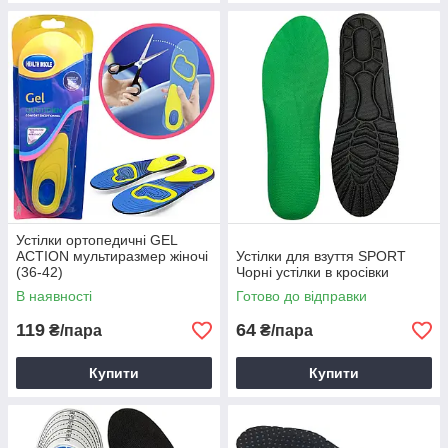
Устілки ортопедичні GEL
ACTION мультиразмер жіночі
Устілки для взуття SPORT
(36-42)
Чорні устілки в кросівки
В наявності
Готово до відправки
119
64
₴/пара
₴/пара
Купити
Купити