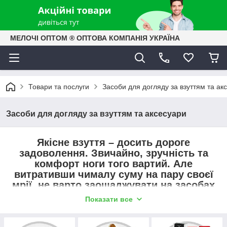
МЕЛОЧІ ОПТОМ ® ОПТОВА КОМПАНІЯ УКРАЇНА
Товари та послуги
Засоби для догляду за взуттям та ак
Засоби для догляду за взуттям та аксесуари
Якісне взуття – досить дороге
задоволення. Звичайно, зручність та
комфорт ноги того вартий. Але
витративши чималу суму на пару своєї
мрії, не варто заощаджувати на засобах
догляду за нею.
Показати все