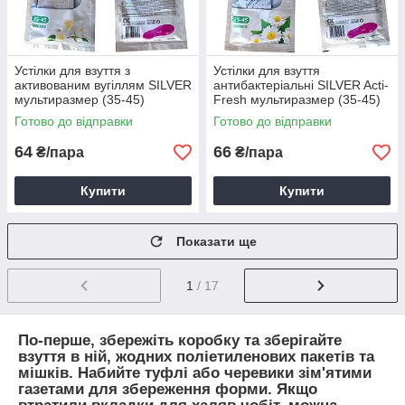
Устілки для взуття з
Устілки для взуття
активованим вугіллям SILVER
антибактеріальні SILVER Acti-
мультиразмер (35-45)
Fresh мультиразмер (35-45)
Готово до відправки
Готово до відправки
64
66
₴/пара
₴/пара
Купити
Купити
Показати ще
1
/ 17
По-перше, збережіть коробку та зберігайте
взуття в ній, жодних поліетиленових пакетів та
мішків. Набийте туфлі або черевики зім'ятими
газетами для збереження форми. Якщо