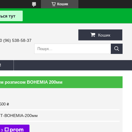
Кошик
Кошик
0 (96) 538-58-37
И
ним розписом BOHEMIA 200мм
500 ₴
Т-BOHEMIA-200мм
 з