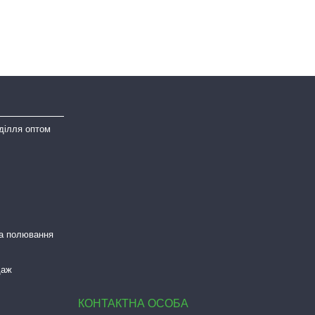
ділля оптом
та полювання
даж