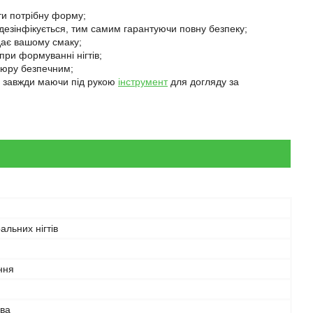
ти потрібну форму;
 дезінфікується, тим самим гарантуючи повну безпеку;
дає вашому смаку;
при формуванні нігтів;
ікюру безпечним;
і, завжди маючи під рукою
інструмент
для догляду за
альних нігтів
ння
ва