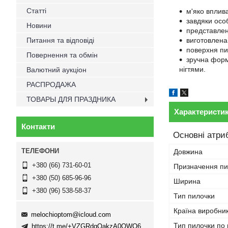
Статті
м'яко вплив
завдяки осо
Новини
представлен
Питання та відповіді
виготовлена 
поверхня пи
Повернення та обмін
зручна форм
нігтями.
Валютний аукціон
РАСПРОДАЖА
ТОВАРЫ ДЛЯ ПРАЗДНИКА
Характеристи
Контакти
Основні атри
Довжина
+380 (66) 731-60-01
Призначення пи
+380 (50) 685-96-96
Ширина
+380 (96) 538-58-37
Тип пилочки
Країна виробни
melochioptom@icloud.com
Тип пилочки по 
https://t.me/+VZGRdgQakzA0OWQ6