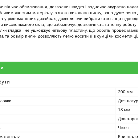
ає під час обпилювання, дозволяє швидко і водночас акуратно нада
бливим якостям матеріалу, з якого виконано пилку, вона дуже легко
а у різноманітних дизайнах, дозволяючи вибрати стиль, що відпові
з високоякісного скла, що забезпечує довговічність та точну роботу 
лки гладка і не ушкоджує нігтьову пластину, що робить процес ман
а та розмір пилки дозволяють легко носити її в сумці чи косметичц
ки
бути
200 мм
лочки
Для натур
18 мм
Двосторо
к
Чехія
матеріалу
Криштале