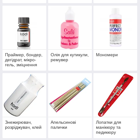
шару
Праймер, бондер,
Олія для кутикули,
Мономери
дегідрат, мікро-
ремувер
гель, зміцнення
Знежирювач,
Апельсинові
Лопатки для
розріджувач, клей
палички
манікюру та
педикюру