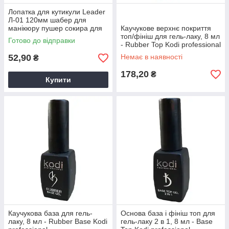
Лопатка для кутикули Leader
Л-01 120мм шабер для
манікюру пушер сокира для
Каучукове верхнє покриття
манікюру
топ/фініш для гель-лаку, 8 мл
Готово до відправки
- Rubber Top Kodi professional
52,90
Немає в наявності
₴
178,20
₴
Купити
Каучукова база для гель-
Основа база і фініш топ для
лаку, 8 мл - Rubber Base Kodi
гель-лаку 2 в 1, 8 мл - Base