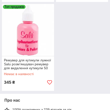
Топ продажів
Ремувер для кутикули лужної
Salu розм'якшувач ремувер
для видалення кутикули 50
мл
Немає в наявності
345
₴
Про нас
100% позитивних з 239 відгуків за рік