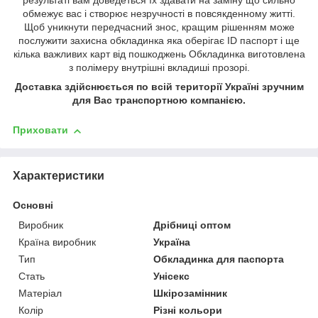
результаті вам доведеться їх здавати на заміну що сильно
обмежує вас і створює незручності в повсякденному житті.
Щоб уникнути передчасний знос, кращим рішенням може
послужити захисна обкладинка яка оберігає ID паспорт і ще
кілька важливих карт від пошкоджень Обкладинка виготовлена
з полімеру внутрішні вкладиші прозорі.
Доставка здійснюється по всій території Україні зручним
для Вас транспортною компанією.
Приховати
Характеристики
Основні
Виробник
Дрібниці оптом
Країна виробник
Україна
Тип
Обкладинка для паспорта
Стать
Унісекс
Матеріал
Шкірозамінник
Колір
Різні кольори