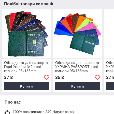
Подібні товари компанії
Обкладинка для паспорта
Обкладинка для паспорта
Обкл
Герб України №2 різні
УКРАЇНА PASSPORT різні
УКРА
кольори 95х135mm.
кольори 95х135mm
краї
95х
37
35
37
₴
₴
Купити
Купити
Про нас
100% позитивних з 240 відгуків за рік