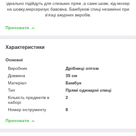
ідеально підійдуть для слизьких пряж ,а саме:шовк, кід-мохер
на шовку,мерсеризує бавовна. Бамбукові спиці незамінні при
в'язці ажурних виробів.
Приховати
Характеристики
Основні
Виробник
Дрібниці оптом
Довжина
35 см
Матеріал
Бамбук
Тип
Прямі одинарні спиці
Кількість предметів в
2
наборі
Номер інструменту
8
Приховати