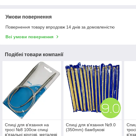
Умови повернення
Повернення товару впродовж 14 днів за домовленістю
Всі умови повернення
Подібні товари компанії
Спиці для в'язання на
Спиці для в'язання №9.0
Спиц
тросі №8 100см спиці
(350mm) бамбукові
трос
в'язальні кругові, металеві
в'яз