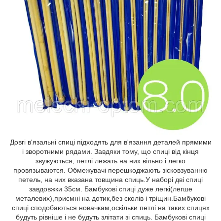
Довгі в'язальні спиці підходять для в'язання деталей прямими
і зворотними рядами. Завдяки тому, що спиці від кінця
звужуються, петлі лежать на них вільно і легко
провязываются. Обмежувачі перешкоджають зісковзуванню
петель, на них вказана товщина спиць.У наборі дві спиці
завдовжки 35см. Бамбукові спиці дуже легкі(легше
металевих),приємні на дотик,без сколів і тріщин.Бамбукові
спиці сподобаються новачкам,оскільки петлі на таких спицях
будуть рівніше і не будуть злітати зі спиць. Бамбукові спиці