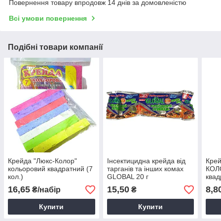
Повернення товару впродовж 14 днів за домовленістю
Всі умови повернення
Подібні товари компанії
Крейда "Люкс-Колор"
Інсектицидна крейда від
Кре
кольоровий квадратний (7
тарганів та інших комах
КОЛО
кол.)
GLOBAL 20 г
квад
16,65
15,50
8,8
₴/набір
₴
Купити
Купити