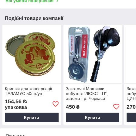
Всі умови повернення
Подібні товари компанії
Кришки для консервації
Закаточні Машинки
Зака
ТАЛАМУС 50шт/уп
побутові "ЛЮКС" -П",
побу
автомат, р. Черкаси
ЦИНК
154,56
₴/
450
270
₴
упаковка
Купити
Купити