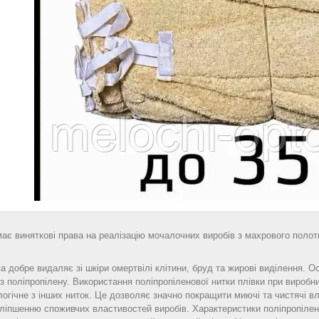
ає виняткові права на реалізацію мочалочних виробів з махрового полотна,
 добре видаляє зі шкіри омертвілі клітини, бруд та жирові виділення.
 з поліпропілену. Використання поліпропіленової нитки плівки при вироб
логічне з інших ниток. Це дозволяє значно покращити миючі та чистячі вл
ліпшенню споживчих властивостей виробів. Характеристики поліпропілен