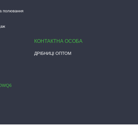
та полювання
даж
ДРІБНИЦІ ОПТОМ
0OWQ6