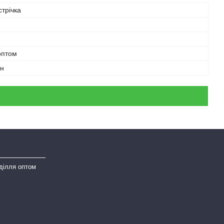
трічка
оптом
ан
ділля оптом