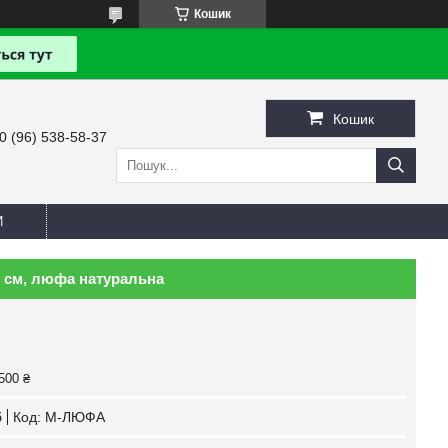
Кошик
Кошик
0 (96) 538-58-37
И
5 см, люфа натуральна
500 ₴
б
Код:
М-ЛЮФА