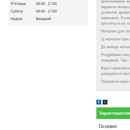
пропонованих ви
Пʼятниця
08:00
17:00
надаючи мочалці
Субота
08:00
17:00
дозволяє зробит
намоканні. Ручк
Неділя
Вихідний
кріпляться на т
Мочалки для тіла
Ці мочалки при 
До вибору мочал
Роздрібним поку
очищення. Так і
Варто врахувати
доведеться пікл
Продаючи наші м
Характеристи
Основні