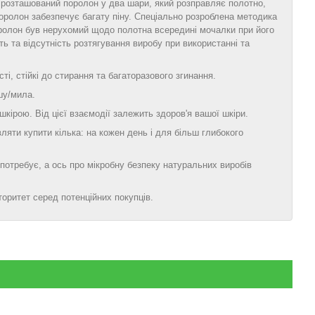
 розташований поролон у два шари, який розправляє полотно,
оролон забезпечує багату піну. Спеціально розроблена методика
оролон був нерухомий щодо полотна всередині мочалки при його
ь та відсутність розтягування виробу при використанні та
ті, стійкі до стирання та багаторазового згинання.
шу/мила.
ірою. Від цієї взаємодії залежить здоров'я вашої шкіри.
яти купити кілька: на кожен день і для більш глибокого
 потребує, а ось про мікробну безпеку натуральних виробів
оритет серед потенційних покупців.