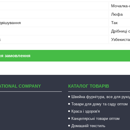
Мочалка-с
Люфа
ідвішування
Так
Дрібниці 
к
Узбекист
ля замовлення
ATIONAL COMPANY
КАТАЛОГ ТОВАРІВ
Швейна фурнітура, все для руко
Товари для дому та саду оптом
Краса і здоров'я
Канцелярські товари оптом
Домашній текстиль