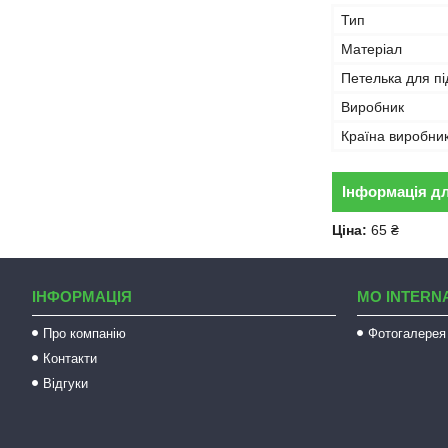
Тип
Матеріал
Петелька для п
Виробник
Країна виробни
Інформація д
Ціна:
65 ₴
ІНФОРМАЦІЯ
MO INTERN
Про компанію
Фотогалерея
Контакти
Відгуки