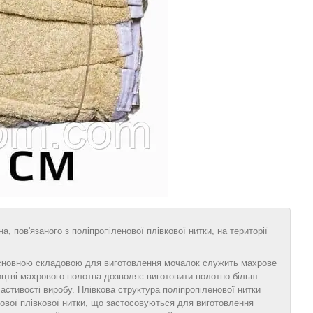
 пов'язаного з поліпропіленової плівкової нитки, на території
 Основною складовою для виготовлення мочалок служить махрове
ництві махрового полотна дозволяє виготовити полотно більш
астивості виробу. Плівкова структура поліпропіленової нитки
ової плівкової нитки, що застосовуються для виготовлення