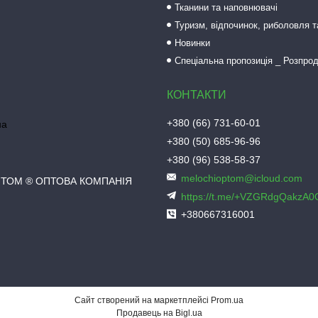
Тканини та наповнювачі
Туризм, відпочинок, риболовля 
Новинки
Спеціальна пропозиція _ Розпро
+380 (66) 731-60-01
на
+380 (50) 685-96-96
+380 (96) 538-58-37
melochioptom@icloud.com
ПТОМ ® ОПТОВА КОМПАНІЯ
https://t.me/+VZGRdgQakzA
+380667316001
Сайт створений на маркетплейсі
Prom.ua
Продавець на Bigl.ua