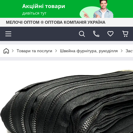
МЕЛОЧІ ОПТОМ ® ОПТОВА КОМПАНІЯ УКРАЇНА
Товари та послуги
Швейна фурнітура, рукоділля
Зас