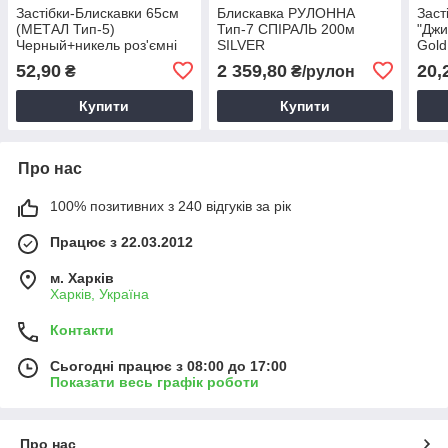
Застібки-Блискавки 65см
Блискавка РУЛОННА
Заст
(МЕТАЛ Тип-5)
Тип-7 СПІРАЛЬ 200м
"Дж
Черный+никель роз'ємні
SILVER
Gold
52,90
2 359,80
20,
₴
₴/рулон
Купити
Купити
Про нас
100% позитивних з 240 відгуків за рік
Працює з 22.03.2012
м. Харків
Харків, Україна
Контакти
Сьогодні працює з 08:00 до 17:00
Показати весь графік роботи
Про нас