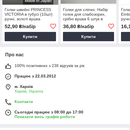
Голки швейні PRINCESS
Голки для сліпих. Набір
Гол
VICTORIA в тубусі (10шт)
голок для слабозорих,
Embr
ручні, золоті вушка
срібні вушка 6 штук в
ручн
тубусі №Т0715
вуш
52,90
36,80
16,
₴/набір
₴/набір
Купити
Купити
Про нас
100% позитивних з 238 відгуків за рік
Працює з 22.03.2012
м. Харків
Харків, Україна
Контакти
Сьогодні працює з 08:00 до 17:00
Показати весь графік роботи