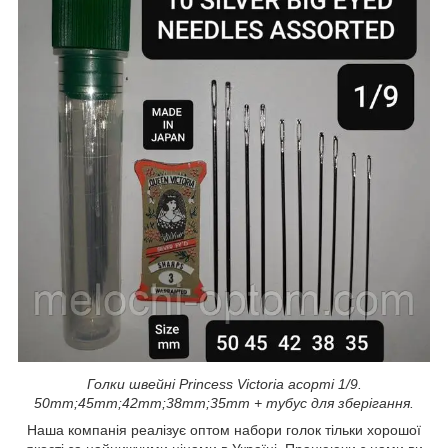
Голки швейні Princess Victoria асорті 1/9.
50mm;45mm;42mm;38mm;35mm + тубус для зберігання.
Наша компанія реалізує оптом набори голок тільки хорошої