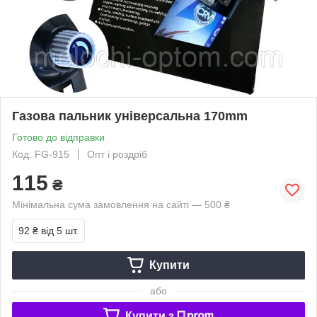
Газова пальник універсальна 170mm
Готово до відправки
Код: FG-915
Опт і роздріб
115
₴
Мінімальна сума замовлення на сайті — 500 ₴
92 ₴
від 5 шт.
Купити
або
Купити з