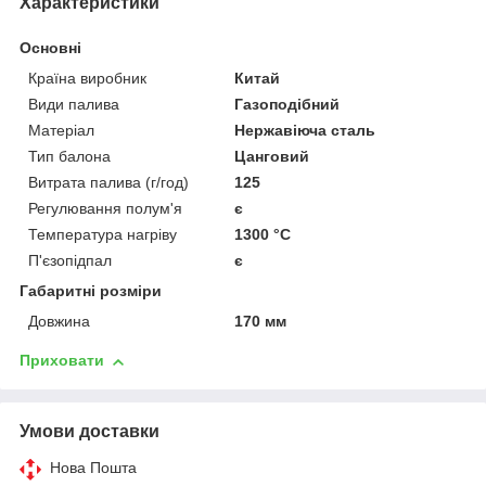
Характеристики
Основні
Країна виробник
Китай
Види палива
Газоподібний
Матеріал
Нержавіюча сталь
Тип балона
Цанговий
Витрата палива (г/год)
125
Регулювання полум'я
є
Температура нагріву
1300 °C
П'єзопідпал
є
Габаритні розміри
Довжина
170 мм
Приховати
Умови доставки
Нова Пошта