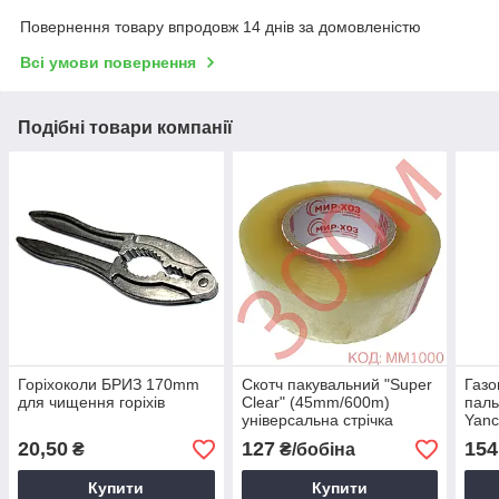
Повернення товару впродовж 14 днів за домовленістю
Всі умови повернення
Подібні товари компанії
Горіхоколи БРИЗ 170mm
Скотч пакувальний "Super
Газо
для чищення горіхів
Clear" (45mm/600m)
паль
універсальна стрічка
Yanc
клейка
чохл
20,50
127
154
₴
₴/бобіна
Купити
Купити