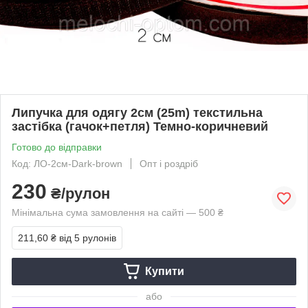
Липучка для одягу 2см (25m) текстильна
застібка (гачок+петля) Темно-коричневий
Готово до відправки
Код: ЛО-2см-Dark-brown
Опт і роздріб
230
₴/рулон
Мінімальна сума замовлення на сайті — 500 ₴
211,60 ₴
від 5 рулонів
Купити
або