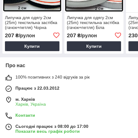
Липучка для одягу 2см
Липучка для одягу 2см
Липу
(25m) текстильна застібка
(25m) текстильна застібка
(25m
(гачок+петля) Чорна
(гачок+петля) Біла
(гач
207
207
230
₴/рулон
₴/рулон
Купити
Купити
Про нас
100% позитивних з 240 відгуків за рік
Працює з 22.03.2012
м. Харків
Харків, Україна
Контакти
Сьогодні працює з 08:00 до 17:00
Показати весь графік роботи