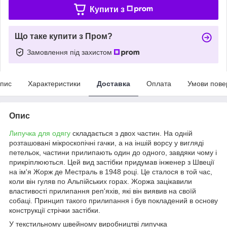
Купити з
Що таке купити з Пром?
Замовлення під захистом
пис
Характеристики
Доставка
Оплата
Умови пове
Опис
Липучка для одягу
складається з двох частин. На одній
розташовані мікроскопічні гачки, а на іншій ворсу у вигляді
петельок, частини прилипають один до одного, завдяки чому і
прикріплюються. Цей вид застібки придумав інженер з Швеції
на ім'я Жорж де Местраль в 1948 році. Це сталося в той час,
коли він гуляв по Альпійських горах. Жоржа зацікавили
властивості прилипання реп'яхів, які він виявив на своїй
собаці. Принцип такого прилипання і був покладений в основу
конструкції стрічки застібки.
У текстильному швейному виробництві липучка