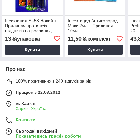
Інсектицид БІ-58 Новий +
Інсектицид Антиколорад
Інсе
Прилипач проти всіх
Макс 2мл + Прилипач
Prof
шкідників на рослинах,
10мл
20 г
овочевих та плодових
13
11,50
43,
₴/упаковка
₴/комплект
культурах 10 мл
Купити
Купити
Про нас
100% позитивних з 240 відгуків за рік
Працює з 22.03.2012
м. Харків
Харків, Україна
Контакти
Сьогодні вихідний
Показати весь графік роботи