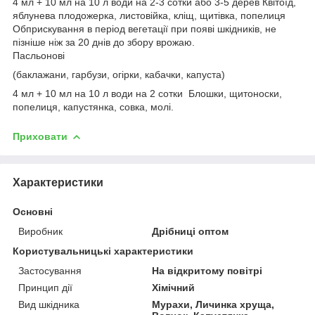
4 мл + 10 мл на 10 л води на 2-3 сотки або 3-5 дерев Квітоїд,
яблунева плодожерка, листовійка, кліщ, щитівка, попелиця
Обприскування в період вегетації при появі шкідників, не
пізніше ніж за 20 днів до збору врожаю.
Пасльонові
(баклажани, гарбузи, огірки, кабачки, капуста)
4 мл + 10 мл на 10 л води на 2 сотки Блошки, щитоноски,
попелиця, капустянка, совка, молі.
Приховати
Характеристики
Основні
Виробник
Дрібниці оптом
Користувальницькі характеристики
Застосування
На відкритому повітрі
Принцип дії
Хімічний
Вид шкідника
Мурахи, Личинка хруща,