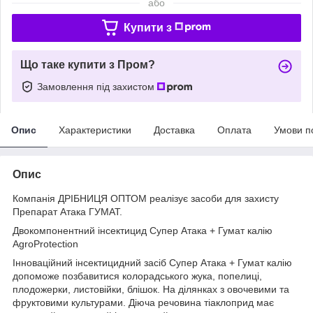
або
Купити з
Що таке купити з Пром?
Замовлення під захистом
Опис
Характеристики
Доставка
Оплата
Умови п
Опис
Компанія ДРІБНИЦЯ ОПТОМ реалізує засоби для захисту
Препарат Атака ГУМАТ.
Двокомпонентний інсектицид Супер Атака + Гумат калію
AgroProtection
Інноваційний інсектицидний засіб Супер Атака + Гумат калію
допоможе позбавитися колорадського жука, попелиці,
плодожерки, листовійки, блішок. На ділянках з овочевими та
фруктовими культурами. Діюча речовина тіаклоприд має