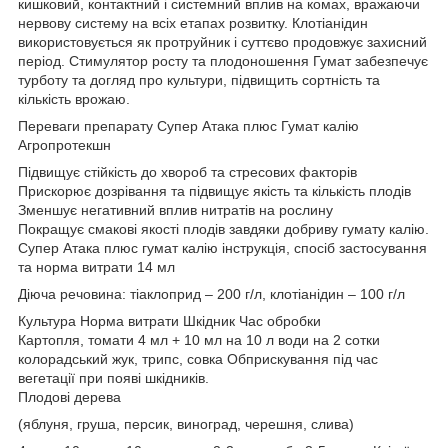
кишковий, контактний і системний вплив на комах, вражаючи
нервову систему на всіх етапах розвитку. Клотіанідин
використовується як протруйник і суттєво продовжує захисний
період. Стимулятор росту та плодоношення Гумат забезпечує
турботу та догляд про культури, підвищить сортність та
кількість врожаю.
Переваги препарату Супер Атака плюс Гумат калію
Агропротекшн
Підвищує стійкість до хвороб та стресових факторів
Прискорює дозрівання та підвищує якість та кількість плодів
Зменшує негативний вплив нитратів на рослину
Покращує смакові якості плодів завдяки добриву гумату калію.
Супер Атака плюс гумат калію інструкція, спосіб застосування
та норма витрати 14 мл
Діюча речовина: тіаклоприд – 200 г/л, клотіанідин – 100 г/л
Культура Норма витрати Шкідник Час обробки
Картопля, томати 4 мл + 10 мл на 10 л води на 2 сотки
колорадський жук, трипс, совка Обприскування під час
вегетації при появі шкідників.
Плодові дерева
(яблуня, груша, персик, виноград, черешня, слива)