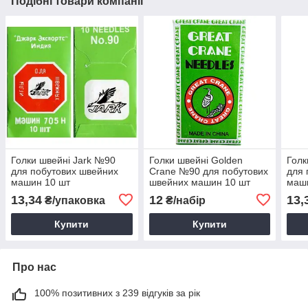
Подібні товари компанії
Голки швейні Jark №90
Голки швейні Golden
Голк
для побутових швейних
Crane №90 для побутових
для 
машин 10 шт
швейних машин 10 шт
маш
13,34
12
13,
₴/упаковка
₴/набір
Купити
Купити
Про нас
100% позитивних з 239 відгуків за рік