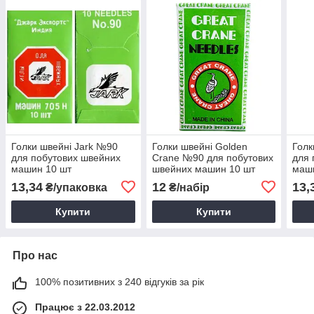
Голки швейні Jark №90
Голки швейні Golden
Голк
для побутових швейних
Crane №90 для побутових
для 
машин 10 шт
швейних машин 10 шт
маш
13,34
12
13,
₴/упаковка
₴/набір
Купити
Купити
Про нас
100% позитивних з 240 відгуків за рік
Працює з 22.03.2012