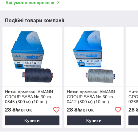
Всі умови повернення
Подібні товари компанії
Нитки армовані AMANN
Нитки армовані AMANN
Нит
GROUP SABA No 30 кв.
GROUP SABA No 30 кв.
GROU
0345 (300 м) (10 шт.).
0412 (300 м) (10 шт.).
0268
28
28
28
₴/моток
₴/моток
₴
Купити
Купити