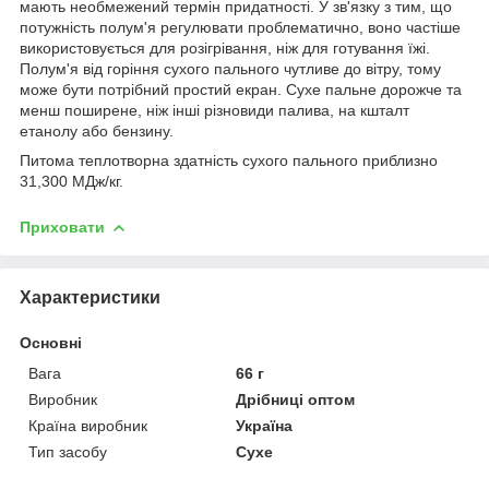
мають необмежений термін придатності. У зв'язку з тим, що
потужність полум'я регулювати проблематично, воно частіше
використовується для розігрівання, ніж для готування їжі.
Полум'я від горіння сухого пального чутливе до вітру, тому
може бути потрібний простий екран. Сухе пальне дорожче та
менш поширене, ніж інші різновиди палива, на кшталт
етанолу або бензину.
Питома теплотворна здатність сухого пального приблизно
31,300 МДж/кг.
Приховати
Характеристики
Основні
Вага
66 г
Виробник
Дрібниці оптом
Країна виробник
Україна
Тип засобу
Сухе