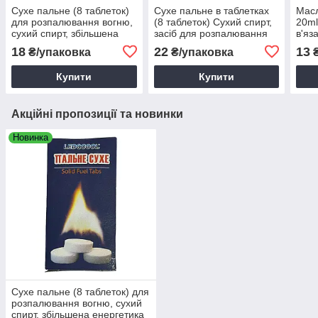
Сухе пальне (8 таблеток)
Сухе пальне в таблетках
Мас
для розпалювання вогню,
(8 таблеток) Сухий спирт,
20ml
сухий спирт, збільшена
засіб для розпалювання
в'яз
енергетика
вогню
маши
18
22
13
₴/упаковка
₴/упаковка
пете
Купити
Купити
Акційні пропозиції та новинки
Новинка
Сухе пальне (8 таблеток) для
розпалювання вогню, сухий
спирт, збільшена енергетика