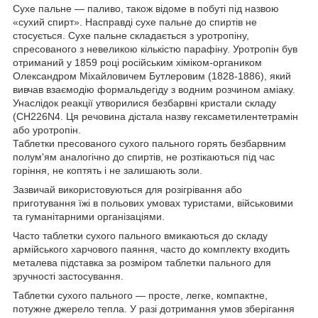
Сухе пальне — паливо, також відоме в побуті під назвою
«сухий спирт». Насправді сухе пальне до спиртів не
стосується. Сухе пальне складається з уротропіну,
спресованого з невеликою кількістю парафіну. Уротропін був
отриманий у 1859 році російським хіміком-органиком
Олександром Міхайловичем Бутлеровим (1828-1886), який
вивчав взаємодію формальдегіду з водним розчином аміаку.
Унаслідок реакції утворилися безбарвні кристали складу
(СH226N4. Ця речовина дістала назву гексаметилентетрамін
або уротропін.
Таблетки пресованого сухого пального горять безбарвним
полум'ям аналогічно до спиртів, не розтікаються під час
горіння, не коптять і не залишають золи.
Зазвичай використовуються для розігрівання або
приготування їжі в польових умовах туристами, військовими
та гуманітарними організаціями.
Часто таблетки сухого пального вмикаються до складу
армійського харчового паяння, часто до комплекту входить
металева підставка за розміром таблетки пального для
зручності застосування.
Таблетки сухого пального — просте, легке, компактне,
потужне джерело тепла. У разі дотримання умов зберігання