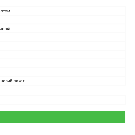
оптом
онній
еновий пакет