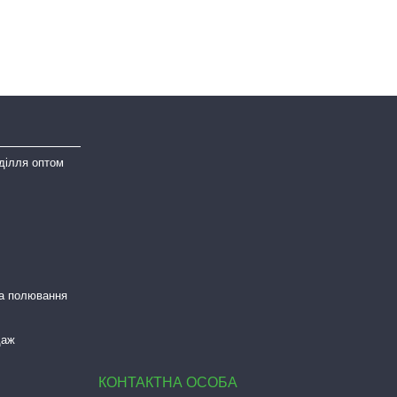
ділля оптом
та полювання
даж