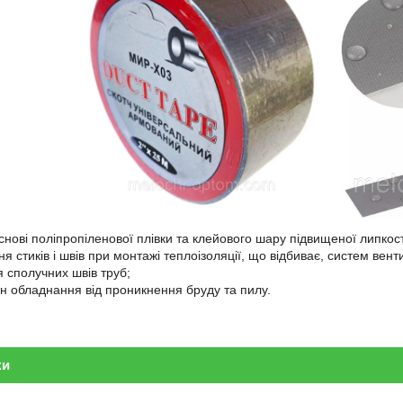
снові поліпропіленової плівки та клейового шару підвищеної липкост
 стиків і швів при монтажі теплоізоляції, що відбиває, систем вент
я сполучних швів труб;
ин обладнання від проникнення бруду та пилу.
ки