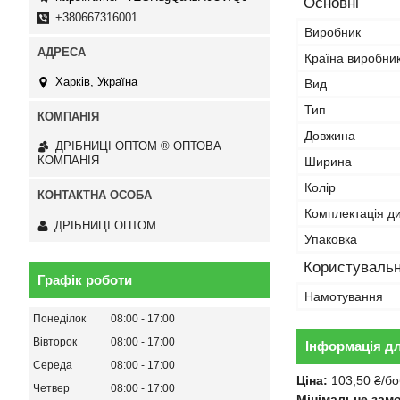
Основні
+380667316001
Виробник
Країна виробни
Харків, Україна
Вид
Тип
Довжина
ДРІБНИЦІ ОПТОМ ® ОПТОВА
КОМПАНІЯ
Ширина
Колір
Комплектація д
ДРІБНИЦІ ОПТОМ
Упаковка
Користувальн
Графік роботи
Намотування
Понеділок
08:00
17:00
Вівторок
08:00
17:00
Інформація д
Середа
08:00
17:00
Ціна:
103,50 ₴/бо
Четвер
08:00
17:00
Мінімальне зам