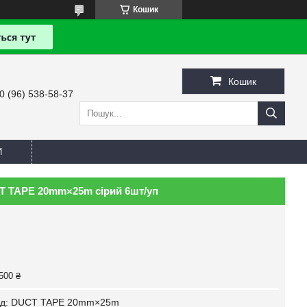
Кошик
Кошик
0 (96) 538-58-37
И
T TAPE 20mm×25m сірий 6шт/уп
500 ₴
д:
DUCT TAPE 20mm×25m