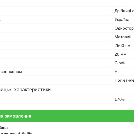
Дрібниці 
к
Україна
Одностор
Матовий
2500 см
20 мм
Сірий
испенсером
Ні
Поліетил
ицькі характеристики
170м
ля замовлення
біна
овлення:
6 бобін