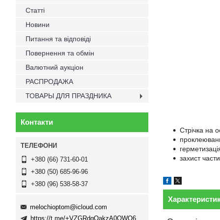
Статті
Новини
Питання та відповіді
Повернення та обмін
Валютний аукціон
РАСПРОДАЖА
ТОВАРЫ ДЛЯ ПРАЗДНИКА
Контакти
Стрічка на о
проклеювання
герметизаці
захист част
+380 (66) 731-60-01
+380 (50) 685-96-96
+380 (96) 538-58-37
Характеристи
melochioptom@icloud.com
https://t.me/+VZGRdgQakzA0OWQ6