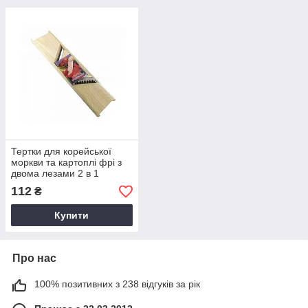
Тертки для корейської
моркви та картоплі фрі з
двома лезами 2 в 1
(290х70mm) двосторонні
112
₴
дерев'яні
Купити
Про нас
100% позитивних з 238 відгуків за рік