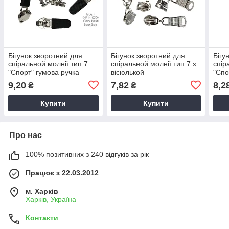
Бігунок зворотний для
Бігунок зворотний для
Бігу
спіральной молнії тип 7
спіральной молнії тип 7 з
спір
"Спорт" гумова ручка
вісюлькой
"Спо
9,20
7,82
8,2
₴
₴
Купити
Купити
Про нас
100% позитивних з 240 відгуків за рік
Працює з 22.03.2012
м. Харків
Харків, Україна
Контакти