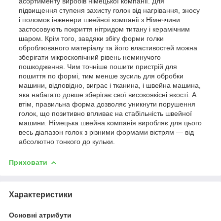
асортименту виробів німецької компанії. Для
підвищення ступеня захисту голок від нагрівання, зносу
і поломок інженери швейної компанії з Німеччини
застосовують покриття нітридом титану і керамічним
шаром. Крім того, завдяки збігу форми голки
оброблюваного матеріалу та його властивостей можна
зберігати мікроскопічний рівень неминучого
пошкодження. Чим точніше пошити пристрій для
пошиття по формі, тим менше зусиль для обробки
машини, відповідно, виграє і тканина, і швейна машина,
яка набагато довше зберігає свої високоякісні якості. А
втім, правильна форма дозволяє уникнути порушення
голок, що позитивно впливає на стабільність швейної
машини. Німецька швейна компанія виробляє для цього
весь діапазон голок з різними формами вістрям — від
абсолютно тонкого до кульки.
Приховати
Характеристики
Основні атрибути