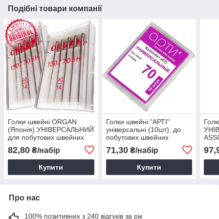
Подібні товари компанії
Голки швейні ORGAN
Голки швейні "АРТІ"
Гол
(Японія) УНІВЕРСАЛЬНИЙ
універсальні (10шт), до
УНІ
для побутових швейних
побутових швейних
ASS
машин №90/14.
машин
побу
82,80
71,30
97,
₴/набір
₴/набір
маш
Купити
Купити
Про нас
100% позитивних з 240 відгуків за рік