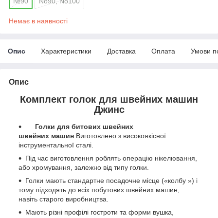
№90
No90, No100
Немає в наявності
Опис
Характеристики
Доставка
Оплата
Умови п
Опис
Комплект голок для швейних машин
Джинс
Голки для битових швейних
швейних
машин
Виготовлено з високоякісної
інструментальної сталі.
Під час виготовлення роблять операцію нікелювання,
або хромування, залежно від типу голки.
Голки мають стандартне посадочне місце («колбу ») і
тому підходять до всіх побутових швейних машин,
навіть старого виробництва.
Мають різні профілі гостроти та форми вушка,