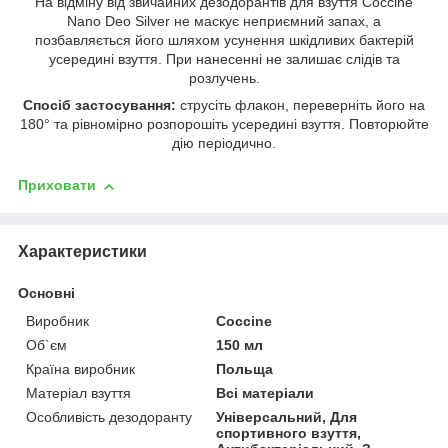
На відміну від звичайних дезодорантів для взуття Coccine
Nano Deo Silver не маскує неприємний запах, а
позбавляється його шляхом усунення шкідливих бактерій
усередині взуття. При нанесенні не залишає слідів та
розлучень.
Спосіб застосування:
струсіть флакон, переверніть його на
180° та рівномірно розпорошіть усередині взуття. Повторюйте
дію періодично.
Приховати
Характеристики
Основні
Виробник
Coccine
Об`єм
150 мл
Країна виробник
Польща
Матеріал взуття
Всі матеріали
Особливість дезодоранту
Універсальний, Для
спортивного взуття,