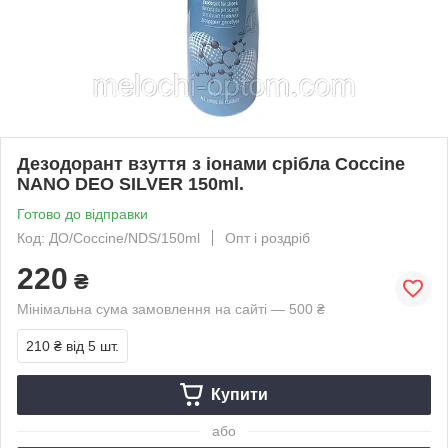
Дезодорант взуття з іонами срібла Coccine
NANO DEO SILVER 150ml.
Готово до відправки
Код: ДО/Coccine/NDS/150ml
Опт і роздріб
220
₴
Мінімальна сума замовлення на сайті — 500 ₴
210 ₴
від 5 шт.
Купити
або