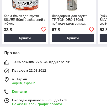
Крем-блиск для взуття
Дезодорант для взуття
Губк
SILVER 50ml безбарвний з
TRITON DEO 150ml,
SILV
губкою.
нейтралізатор запаху,
силі
антибактеріальний спрей
33
67
53
₴
₴
для взуття.
Купити
Купити
Про нас
100% позитивних з 240 відгуків за рік
Працює з 22.03.2012
м. Харків
Харків, Україна
Контакти
Сьогодні працює з 08:00 до 17:00
Показати весь графік роботи