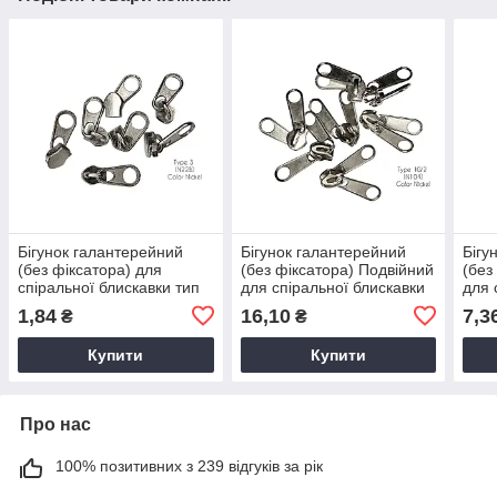
Бігунок галантерейний
Бігунок галантерейний
Бігу
(без фіксатора) для
(без фіксатора) Подвійний
(без
спіральної блискавки тип
для спіральної блискавки
для 
3.
тип 10
тип 
1,84
16,10
7,3
₴
₴
Купити
Купити
Про нас
100% позитивних з 239 відгуків за рік