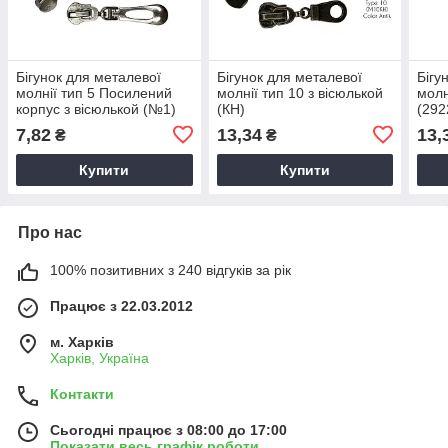
Бігунок для металевої
Бігунок для металевої
Бігу
молнії тип 5 Посилений
молнії тип 10 з вісюлькой
молн
корпус з вісюлькой (№1)
(КН)
(292
7,82
13,34
13,
₴
₴
Купити
Купити
Про нас
100% позитивних з 240 відгуків за рік
Працює з 22.03.2012
м. Харків
Харків, Україна
Контакти
Сьогодні працює з 08:00 до 17:00
Показати весь графік роботи