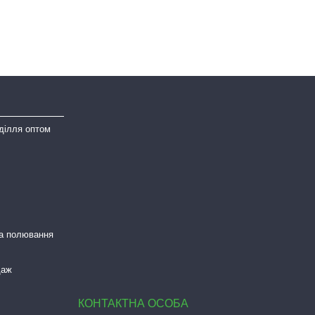
ділля оптом
та полювання
даж