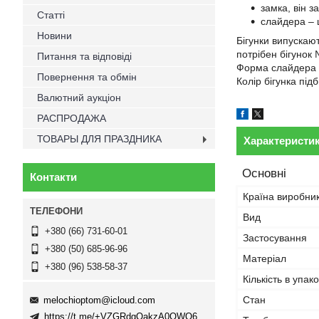
замка, він з
Статті
слайдера – ц
Новини
Бігунки випускаю
потрібен бігунок 
Питання та відповіді
Форма слайдера в
Повернення та обмін
Колір бігунка під
Валютний аукціон
РАСПРОДАЖА
ТОВАРЫ ДЛЯ ПРАЗДНИКА
Характеристи
Основні
Контакти
Країна виробни
Вид
+380 (66) 731-60-01
Застосування
+380 (50) 685-96-96
Матеріал
+380 (96) 538-58-37
Кількість в упако
Стан
melochioptom@icloud.com
https://t.me/+VZGRdgQakzA0OWQ6