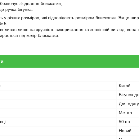
абезпечує з'єднання блискавки;
е ручка бігунка.
ть у різних розмірах, які відповідають розмірам блискавки. Якщо ши
№ 5.
пливає лише на зручність використання та зовнішній вигляд, вона н
бирається під колір блискавки.
ки
к
Китай
Бігунок д
Для одягу
Метал
вці
50 шт.
Новий