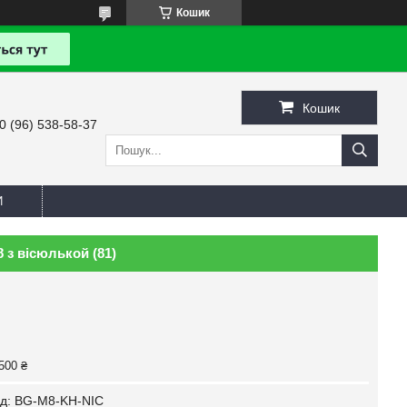
Кошик
Кошик
0 (96) 538-58-37
И
8 з вісюлькой (81)
500 ₴
д:
BG-M8-KH-NIС