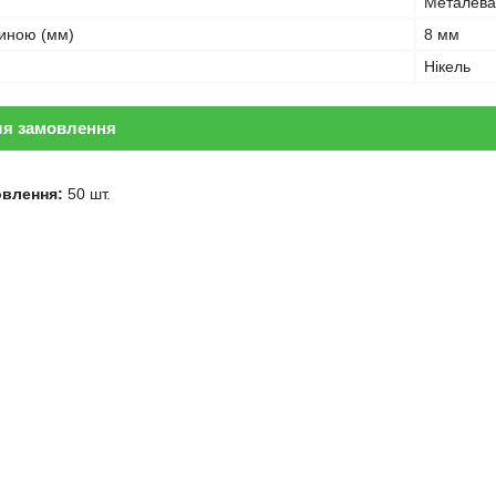
Металева
иною (мм)
8 мм
Нікель
ля замовлення
овлення:
50 шт.