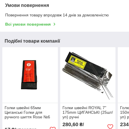
Умови повернення
Повернення товару впродовж 14 днів за домовленістю
Всі умови повернення
Подібні товари компанії
Голки швейні 65мм
Голки швейні ROYAL 7"
Голк
Циганські Голки для
175mm ЦИГАНСЬКІ (25шт/
150
ручного шиття Rose №6
уп) ручні
уп) 
ручні 25 шт
280,60
234
₴/