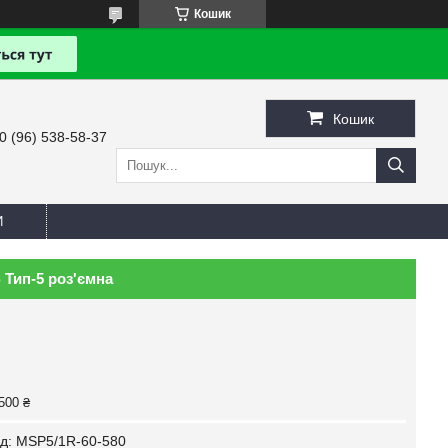
Кошик
Кошик
0 (96) 538-58-37
И
 Тип-5 роз'ємна
500 ₴
д:
MSP5/1R-60-580