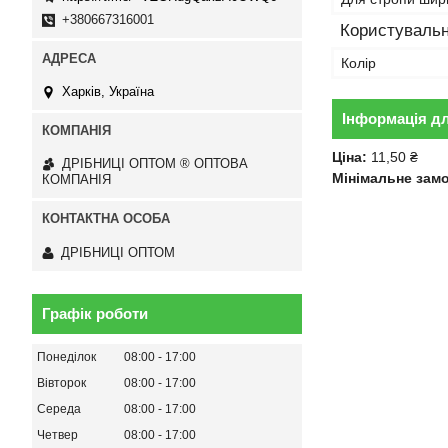
+380667316001
Користувальн
Колір
Харків, Україна
Інформація д
Ціна:
11,50 ₴
ДРІБНИЦІ ОПТОМ ® ОПТОВА
Мінімальне зам
КОМПАНІЯ
ДРІБНИЦІ ОПТОМ
Графік роботи
Понеділок
08:00
17:00
Вівторок
08:00
17:00
Середа
08:00
17:00
Четвер
08:00
17:00