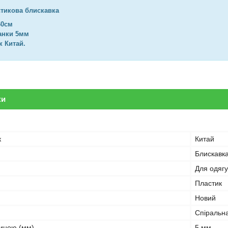
стикова блискавка
60см
анки 5мм
 Китай.
ки
к
Китай
Блискавк
Для одягу
Пластик
Новий
Спіральн
иною (мм)
5 мм