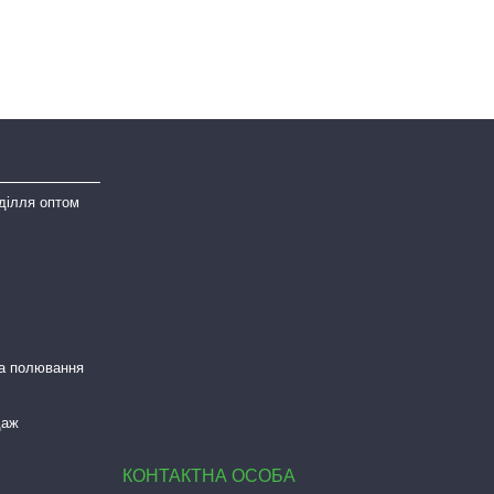
ділля оптом
та полювання
даж