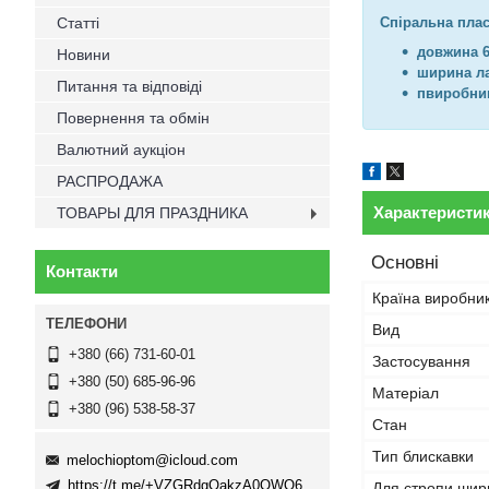
Статті
Спіральна пла
довжина 
Новини
ширина л
Питання та відповіді
п
виробник
Повернення та обмін
Валютний аукціон
РАСПРОДАЖА
Характеристи
ТОВАРЫ ДЛЯ ПРАЗДНИКА
Основні
Контакти
Країна виробни
Вид
+380 (66) 731-60-01
Застосування
+380 (50) 685-96-96
Матеріал
+380 (96) 538-58-37
Стан
Тип блискавки
melochioptom@icloud.com
https://t.me/+VZGRdgQakzA0OWQ6
Для стропи шир