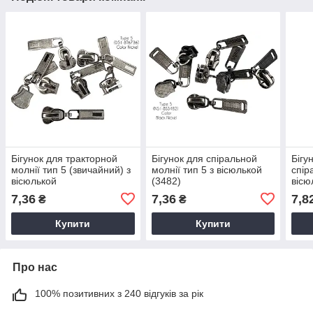
Бігунок для тракторной
Бігунок для спіральной
Бігу
молнії тип 5 (звичайний) з
молнії тип 5 з вісюлькой
спір
вісюлькой
(3482)
вісю
7,36
7,36
7,8
₴
₴
Купити
Купити
Про нас
100% позитивних з 240 відгуків за рік