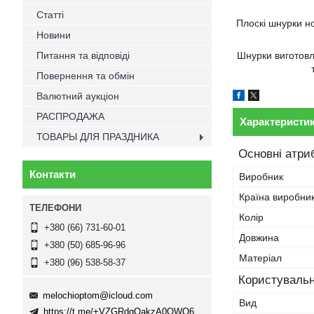
Статті
Плоскі шнурки но
Новини
Питання та відповіді
Шнурки виготовле
Повернення та обмін
Валютний аукціон
РАСПРОДАЖА
Характеристи
ТОВАРЫ ДЛЯ ПРАЗДНИКА
Основні атри
Контакти
Виробник
Країна виробни
Колір
+380 (66) 731-60-01
Довжина
+380 (50) 685-96-96
Матеріал
+380 (96) 538-58-37
Користувальн
melochioptom@icloud.com
Вид
https://t.me/+VZGRdgQakzA0OWQ6