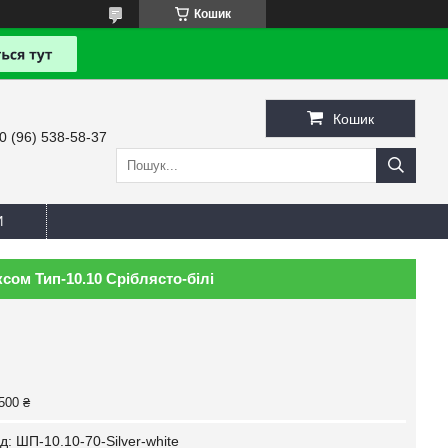
Кошик
Кошик
0 (96) 538-58-37
И
сом Тип-10.10 Сріблясто-білі
500 ₴
д:
ШП-10.10-70-Silver-white