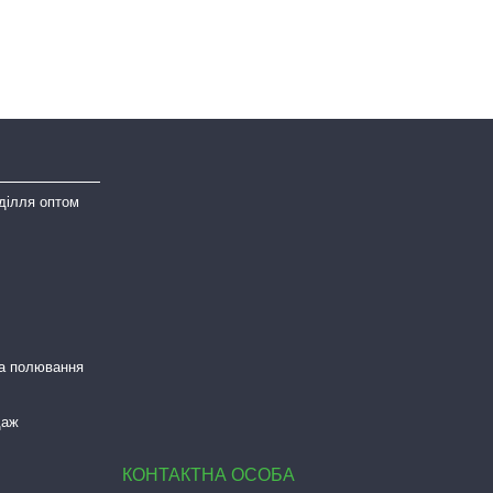
ділля оптом
та полювання
даж