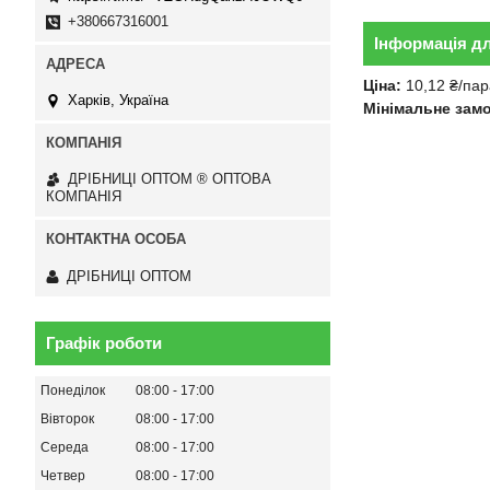
+380667316001
Інформація д
Ціна:
10,12 ₴/пар
Харків, Україна
Мінімальне зам
ДРІБНИЦІ ОПТОМ ® ОПТОВА
КОМПАНІЯ
ДРІБНИЦІ ОПТОМ
Графік роботи
Понеділок
08:00
17:00
Вівторок
08:00
17:00
Середа
08:00
17:00
Четвер
08:00
17:00