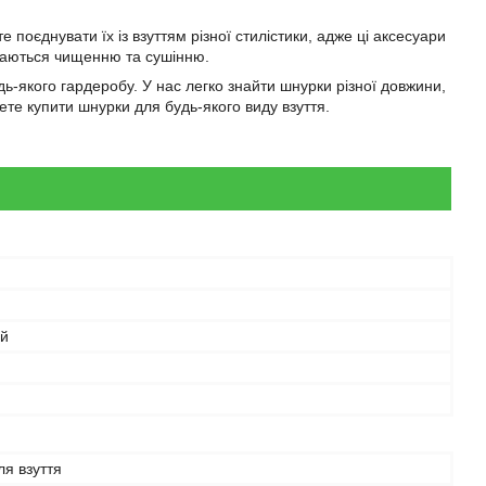
 поєднувати їх із взуттям різної стилістики, адже ці аксесуари
іддаються чищенню та сушінню.
ь-якого гардеробу. У нас легко знайти шнурки різної довжини,
жете купити шнурки для будь-якого виду взуття.
ий
я взуття