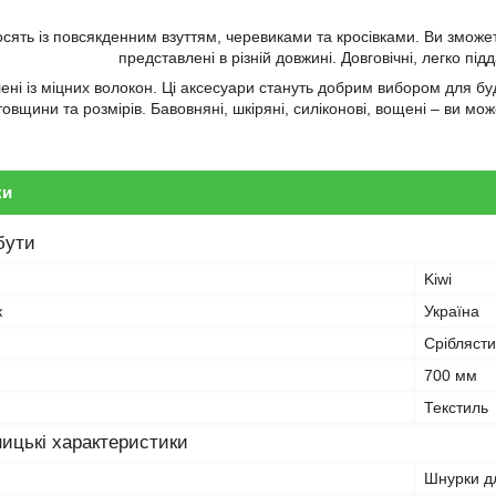
сять із повсякденним взуттям, черевиками та кросівками. Ви зможете
представлені в різній довжині. Довговічні, легко п
ні із міцних волокон. Ці аксесуари стануть добрим вибором для буд
товщини та розмірів. Бавовняні, шкіряні, силіконові, вощені – ви мо
ки
бути
Kiwi
к
Україна
Срібляст
700 мм
Текстиль
ицькі характеристики
Шнурки дл