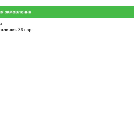
ля замовлення
а
овлення:
36 пар