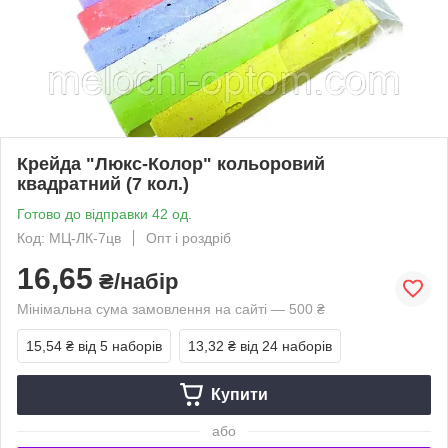
Крейда "Люкс-Колор" кольоровий
квадратний (7 кол.)
Готово до відправки 42 од.
Код: МЦ-ЛК-7цв
Опт і роздріб
16,65
₴/набір
Мінімальна сума замовлення на сайті — 500 ₴
15,54 ₴
від 5 наборів
13,32 ₴
від 24 наборів
Купити
або