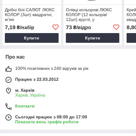
Дрібні білі САЛЮТ ЛЮКС
Олівці кольорові ЛЮКС
Кре
КОЛОР (3шт) квадратні,
КОЛОР (12 кольорів/
КОЛО
м'які
12шт) круглі, у
квад
пластиковому відрі
7,19
73
8,8
₴/набір
₴/відро
Купити
Купити
Про нас
100% позитивних з 240 відгуків за рік
Працює з 22.03.2012
м. Харків
Харків, Україна
Контакти
Сьогодні працює з 08:00 до 17:00
Показати весь графік роботи