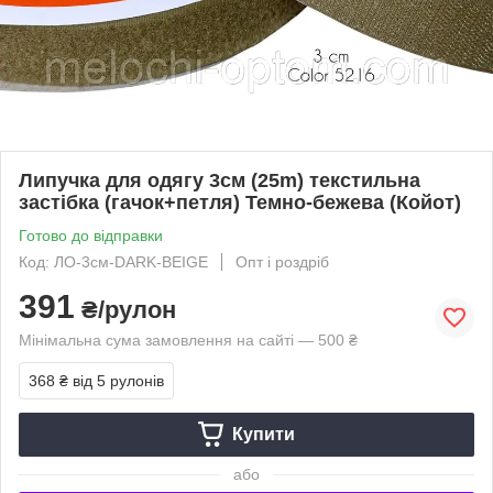
Липучка для одягу 3см (25m) текстильна
застібка (гачок+петля) Темно-бежева (Койот)
Готово до відправки
Код: ЛО-3см-DARK-BEIGE
Опт і роздріб
391
₴/рулон
Мінімальна сума замовлення на сайті — 500 ₴
368 ₴
від 5 рулонів
Купити
або