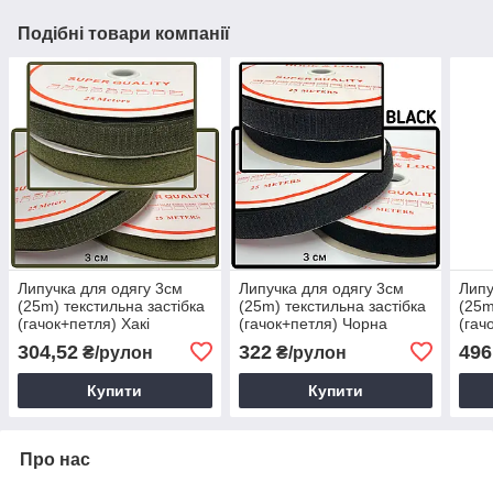
Подібні товари компанії
Липучка для одягу 3см
Липучка для одягу 3см
Липу
(25m) текстильна застібка
(25m) текстильна застібка
(25m
(гачок+петля) Хакі
(гачок+петля) Чорна
(гач
беже
304,52
322
496
₴/рулон
₴/рулон
Купити
Купити
Про нас