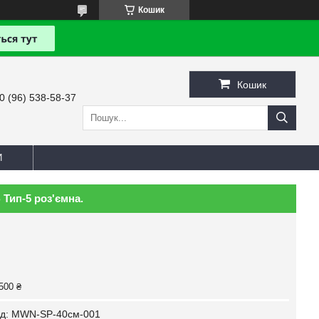
Кошик
Кошик
0 (96) 538-58-37
И
Тип-5 роз'ємна.
500 ₴
д:
MWN-SP-40см-001