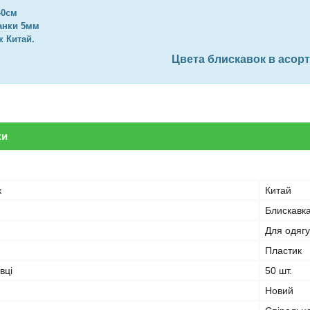
40см
анки 5мм
 Китай.
Ц
вета блискавок в асор
ки
к
Китай
Блискавк
Для одягу
Пластик
вці
50 шт.
Новий