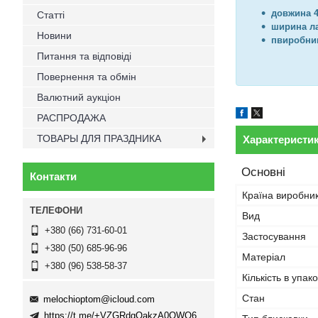
довжина 
Статті
ширина л
Новини
п
виробник
Питання та відповіді
Повернення та обмін
Валютний аукціон
РАСПРОДАЖА
ТОВАРЫ ДЛЯ ПРАЗДНИКА
Характеристи
Основні
Контакти
Країна виробни
Вид
+380 (66) 731-60-01
Застосування
+380 (50) 685-96-96
Матеріал
+380 (96) 538-58-37
Кількість в упако
Стан
melochioptom@icloud.com
https://t.me/+VZGRdgQakzA0OWQ6