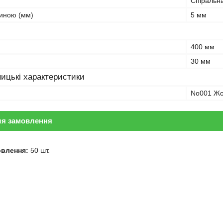
Спіральн
иною (мм)
5 мм
400 мм
30 мм
ицькі характеристики
No001 Жо
ля замовлення
овлення:
50 шт.