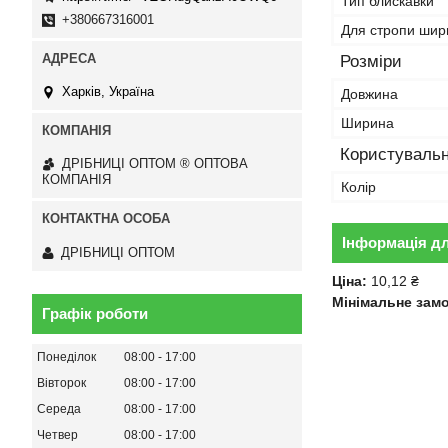
Тип блискавки
+380667316001
Для стропи шир
Розміри
Харків, Україна
Довжина
Ширина
Користувальн
ДРІБНИЦІ ОПТОМ ® ОПТОВА
КОМПАНІЯ
Колір
Інформація д
ДРІБНИЦІ ОПТОМ
Ціна:
10,12 ₴
Мінімальне зам
Графік роботи
Понеділок
08:00
17:00
Вівторок
08:00
17:00
Середа
08:00
17:00
Четвер
08:00
17:00