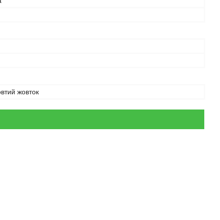
а
втий жовток