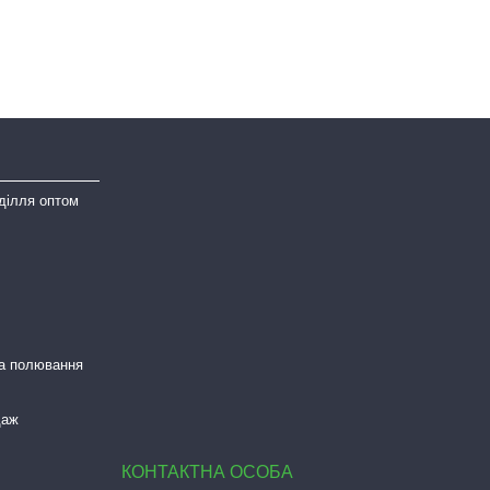
ділля оптом
та полювання
даж