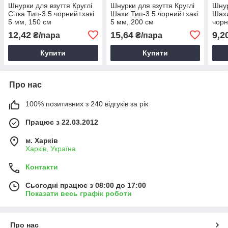
Шнурки для взуття Круглі
Шнурки для взуття Круглі
Шнур
Сітка Тип-3.5 чорний+хакі
Шахи Тип-3.5 чорний+хакі
Шахи
5 мм, 150 см
5 мм, 200 см
чорн
100 
12,42
15,64
9,2
₴/пара
₴/пара
Купити
Купити
Про нас
100% позитивних з 240 відгуків за рік
Працює з 22.03.2012
м. Харків
Харків, Україна
Контакти
Сьогодні працює з 08:00 до 17:00
Показати весь графік роботи
Про нас