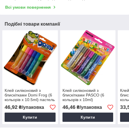
Всі умови повернення
Подібні товари компанії
Клей силіконовий з
Клей силіконовий з
Клей
блискітками Domi Frog (6
блискітками PASCO (6
блис
кольорів x 10.5ml) пастель
кольорів х 10ml)
коль
перламутр
46,92
46,46
33,
₴/упаковка
₴/упаковка
Купити
Купити