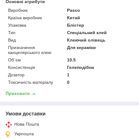
Основні атрибути
Виробник
Pasco
Країна виробник
Китай
Упаковка
Блістер
Тип
Спеціальний клей
Вид
Клеючий олівець
Призначення
Для кераміки
канцелярського клею
Об`єм
10.5
Консистенція
Гелеподібна
Дозатор
1
Токсичність матеріалу
0
Приховати
Умови доставки
Нова Пошта
Укрпошта