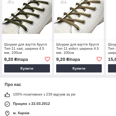
Шнурки для взуття Круглі
Шнурки для взуття Круглі
Шнур
Тип-11 хакі, ширина 4,5
Тип-11 койот, ширина 4,5
Тип-
мм, 100см
мм, 100см
шири
9,20
9,20
15,
₴/пара
₴/пара
Купити
Купити
Про нас
100% позитивних з 239 відгуків за рік
Працює з 22.03.2012
м. Харків