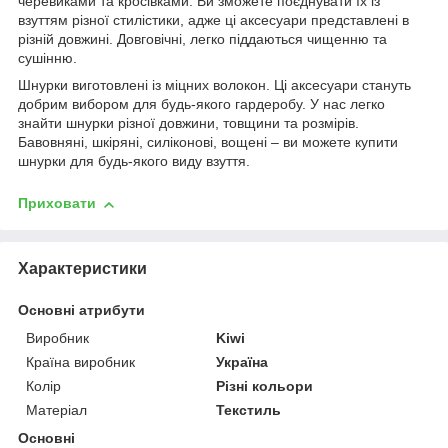
черевиками та кросівками. Ви зможете поєднувати їх із
взуттям різної стилістики, адже ці аксесуари представлені в
різній довжині. Довговічні, легко піддаються чищенню та
сушінню.
Шнурки виготовлені із міцних волокон. Ці аксесуари стануть
добрим вибором для будь-якого гардеробу. У нас легко
знайти шнурки різної довжини, товщини та розмірів.
Бавовняні, шкіряні, силіконові, вощені – ви можете купити
шнурки для будь-якого виду взуття.
Приховати
Характеристики
Основні атрибути
Виробник
Kiwi
Країна виробник
Україна
Колір
Різні кольори
Матеріал
Текстиль
Основні