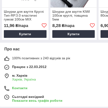
Шнурки для взуття Круглі
Шнурки для взуття KIWI
Шнур
Тип-RP.3.0 еластичні
100см круглі, товщина
80см
гумові 100см MIX
5мм
11,96
8,28
6,9
₴/пара
₴/пара
Купити
Купити
Про нас
100% позитивних з 240 відгуків за рік
Працює з 22.03.2012
м. Харків
Харків, Україна
Контакти
Сьогодні вихідний
Показати весь графік роботи