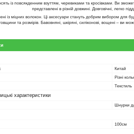
сять із повсякденним взуттям, черевиками та кросівками. Ви зможете
представлені в різній довжині. Довговічні, легко п
ні із міцних волокон. Ці аксесуари стануть добрим вибором для буд
товщини та розмірів. Бавовняні, шкіряні, силіконові, вощені – ви мо
ки
к
Китай
Різні кол
Текстиль
ицькі характеристики
Шнурки дл
100см