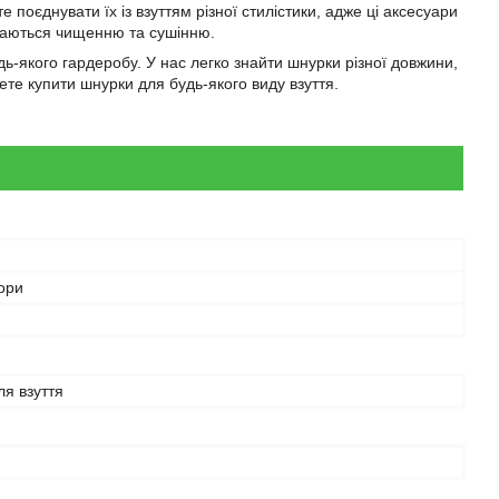
 поєднувати їх із взуттям різної стилістики, адже ці аксесуари
іддаються чищенню та сушінню.
ь-якого гардеробу. У нас легко знайти шнурки різної довжини,
жете купити шнурки для будь-якого виду взуття.
ьори
я взуття