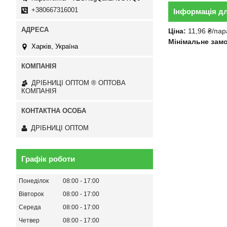
+380667316001
Інформація д
Ціна:
11,96 ₴/пар
Мінімальне зам
Харків, Україна
ДРІБНИЦІ ОПТОМ ® ОПТОВА
КОМПАНІЯ
ДРІБНИЦІ ОПТОМ
Графік роботи
Понеділок
08:00
17:00
Вівторок
08:00
17:00
Середа
08:00
17:00
Четвер
08:00
17:00