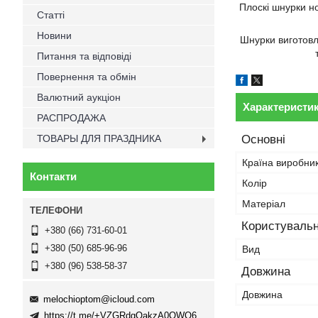
Плоскі шнурки но
Статті
Новини
Шнурки виготовле
Питання та відповіді
Повернення та обмін
Валютний аукціон
Характеристи
РАСПРОДАЖА
ТОВАРЫ ДЛЯ ПРАЗДНИКА
Основні
Країна виробни
Контакти
Колір
Матеріал
Користувальн
+380 (66) 731-60-01
+380 (50) 685-96-96
Вид
+380 (96) 538-58-37
Довжина
Довжина
melochioptom@icloud.com
https://t.me/+VZGRdgQakzA0OWQ6