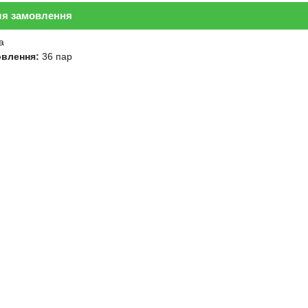
ля замовлення
а
овлення:
36 пар