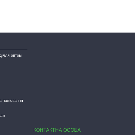
ділля оптом
та полювання
даж