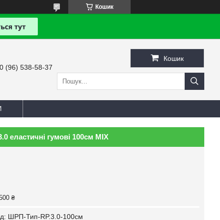
Кошик
Кошик
0 (96) 538-58-37
И
.0 еластичні гумові 100см MIX
500 ₴
д:
ШРП-Тип-RP.3.0-100см