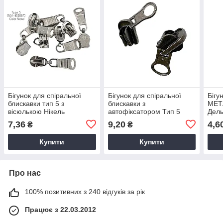
Бігунок для спіральної
Бігунок для спіральної
Бігу
блискавки тип 5 з
блискавки з
МЕТА
вісюлькою Нікель
автофіксатором Тип 5
Дель
Темний нікель
7,36
9,20
4,6
₴
₴
Купити
Купити
Про нас
100% позитивних з 240 відгуків за рік
Працює з 22.03.2012