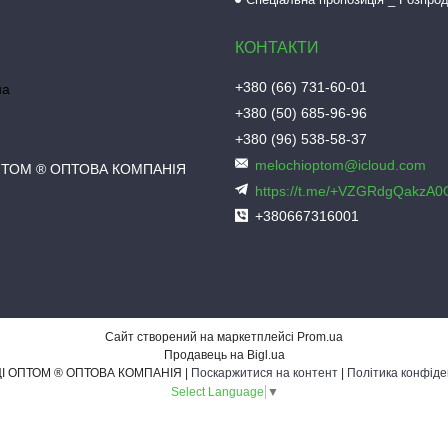
+380 (66) 731-60-01
на
+380 (50) 685-96-96
+380 (96) 538-58-37
melochioptom@icloud.com
ПТОМ ® ОПТОВА КОМПАНІЯ
https://t.me/+VZGRdgQakzA
+380667316001
Сайт створений на маркетплейсі
Prom.ua
Продавець на Bigl.ua
ДРІБНИЦІ ОПТОМ ® ОПТОВА КОМПАНІЯ |
Поскаржитися на контент
|
Політика конфіде
Select Language
▼