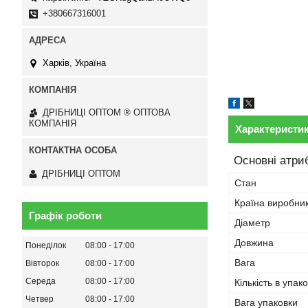
+380667316001
Харків, Україна
ДРІБНИЦІ ОПТОМ ® ОПТОВА
КОМПАНІЯ
Характеристи
Основні атри
ДРІБНИЦІ ОПТОМ
Стан
Країна виробни
Графік роботи
Діаметр
Довжина
Понеділок
08:00
17:00
Вага
Вівторок
08:00
17:00
Середа
08:00
17:00
Кількість в упако
Четвер
08:00
17:00
Вага упаковки