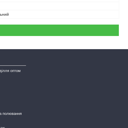
льний
ділля оптом
та полювання
даж