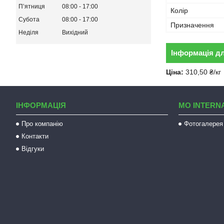
Пʼятниця
08:00
17:00
Колір
Субота
08:00
17:00
Призначення
Неділя
Вихідний
Інформація д
Ціна:
310,50 ₴/кг
ІНФОРМАЦІЯ
MO INTERN
Про компанію
Фотогалерея
Контакти
Відгуки