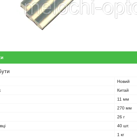
ки
бути
Новий
к
Китай
11 мм
270 мм
26 г
вці
40 шт.
1 кг