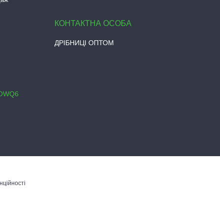
ДРІБНИЦІ ОПТОМ
0OWQ6
нційності