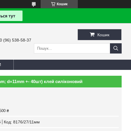
Кошик
Кошик
0 (96) 538-58-37
И
mm; d=11mm +- 40шт) клей силіконовий
500 ₴
б
Код:
8176/27/11мм