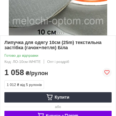
Липучка для одягу 10см (25m) текстильна
застібка (гачок+петля) Біла
Готово до відправки
Код: ЛО-10см-WHITE
Опт і роздріб
1 058
₴/рулон
1 012 ₴
від 5 рулонів
Купити
або
Купити з