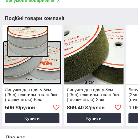
Всі умови повернення
Подібні товари компанії
Липучка для одягу 5см
Липучка для одягу 8см
Липу
(25m) текстильна застібка
(25m) текстильна застібка
(25m
(гачок+петля) Біла
(гачок+петля) Хакі
(гач
506
869,40
1 0
₴/рулон
₴/рулон
Купити
Купити
Про нас