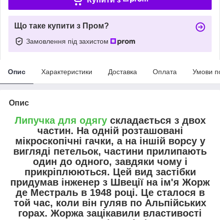
Що таке купити з Пром?
Замовлення під захистом
Опис
Характеристики
Доставка
Оплата
Умови п
Опис
Липучка для одягу
складається з двох
частин. На одній розташовані
мікроскопічні гачки, а на іншій ворсу у
вигляді петельок, частини прилипають
один до одного, завдяки чому і
прикріплюються. Цей вид застібки
придумав інженер з Швеції на ім'я Жорж
де Местраль в 1948 році. Це сталося в
той час, коли він гуляв по Альпійських
горах. Жоржа зацікавили властивості