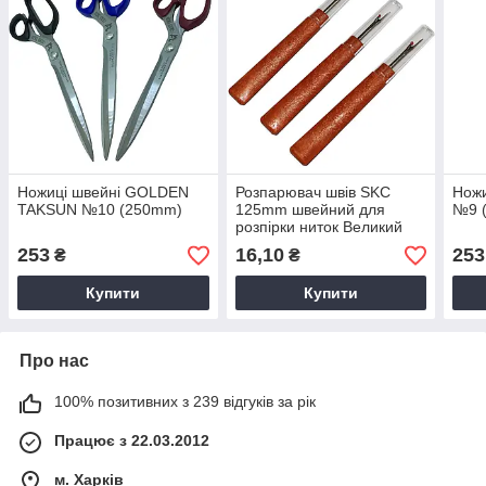
Ножиці швейні GOLDEN
Розпарювач швів SKC
Нож
TAKSUN №10 (250mm)
125mm швейний для
№9 
розпірки ниток Великий
253
16,10
253
₴
₴
Купити
Купити
Про нас
100% позитивних з 239 відгуків за рік
Працює з 22.03.2012
м. Харків