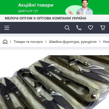
МЕЛОЧІ ОПТОМ ® ОПТОВА КОМПАНІЯ УКРАЇНА
Товари та послуги
Швейна фурнітура, рукоділля
Нож