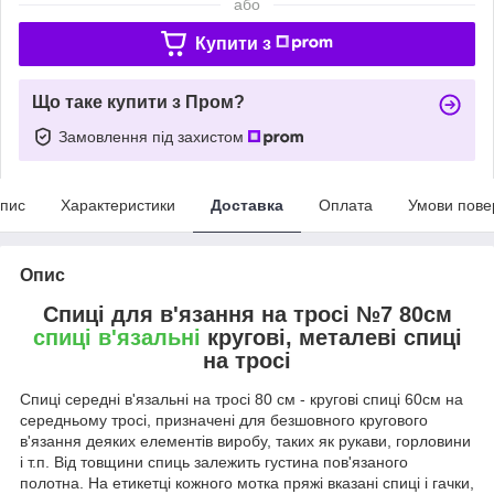
або
Купити з
Що таке купити з Пром?
Замовлення під захистом
пис
Характеристики
Доставка
Оплата
Умови пове
Опис
Спиці для в'язання на тросі №7 80см
спиці в'язальні
кругові, металеві спиці
на тросі
Спиці середні в'язальні на тросі 80 см - кругові спиці 60см на
середньому тросі, призначені для безшовного кругового
в'язання деяких елементів виробу, таких як рукави, горловини
і т.п. Від товщини спиць залежить густина пов'язаного
полотна. На етикетці кожного мотка пряжі вказані спиці і гачки,