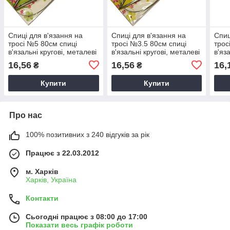
Спиці для в'язання на
Спиці для в'язання на
Спиц
тросі №5 80см спиці
тросі №3.5 80см спиці
трос
в'язальні кругові, металеві
в'язальні кругові, металеві
в'яз
спиці на тросі
спиці на тросі
спиц
16,56
16,56
16,
₴
₴
Купити
Купити
Про нас
100% позитивних з 240 відгуків за рік
Працює з 22.03.2012
м. Харків
Харків, Україна
Контакти
Сьогодні працює з 08:00 до 17:00
Показати весь графік роботи