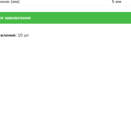
иною (мм)
5 мм
ля замовлення
овлення:
10 шт.