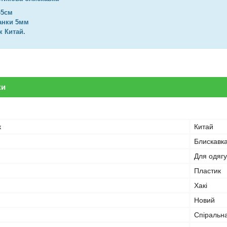
45см
анки 5мм
 Китай.
ки
к
Китай
Блискавк
Для одягу
Пластик
Хакі
Новий
Спіральн