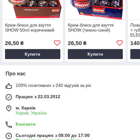
Крем-блиск для взуття
Крем-блиск для взуття
Пожи
SHOW 50ml коричневий
SHOW (темно-синій)
+ гу
ELE
26,50
26,50
140
₴
₴
Купити
Купити
Про нас
100% позитивних з 240 відгуків за рік
Працює з 22.03.2012
м. Харків
Харків, Україна
Контакти
Сьогодні працює з 08:00 до 17:00