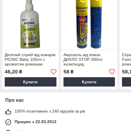
Дитячий спрей від комарів
Аерозоль від комах
Спре
PICNIC Baby 100ml з
ДИХЛО STOP 300ml
Fami
ароматом ромашки.
інсектицид
ром
46,20
58
58,
₴
₴
Купити
Купити
Про нас
100% позитивних з 240 відгуків за рік
Працює з 22.03.2012